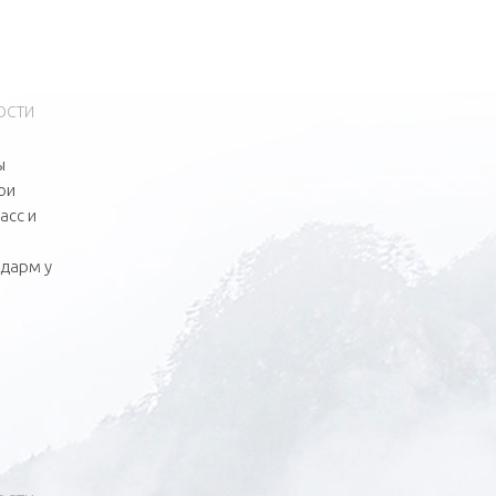
ОСТИ
ы
ои
асс и
цдарм у