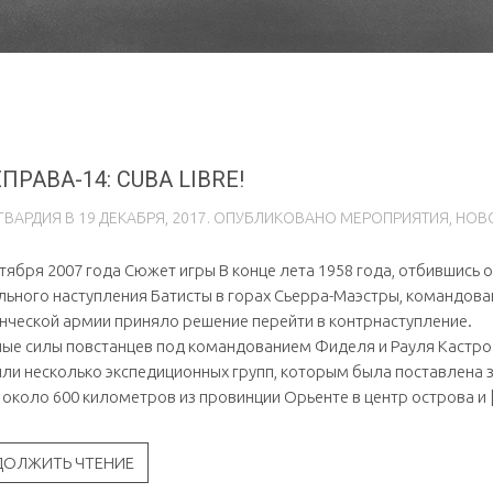
ПРАВА-14: CUBA LIBRE!
ГВAРДИЯ
В
19 ДЕКАБРЯ, 2017
. ОПУБЛИКОВАНО
МЕРОПРИЯТИЯ
,
НОВ
ентября 2007 года Сюжет игры В конце лета 1958 года, отбившись 
льного наступления Батисты в горах Сьерра-Маэстры, командова
нческой армии приняло решение перейти в контрнаступление.
ые силы повстанцев под командованием Фиделя и Рауля Кастро
ли несколько экспедиционных групп, которым была поставлена 
 около 600 километров из провинции Орьенте в центр острова и 
ДОЛЖИТЬ ЧТЕНИЕ