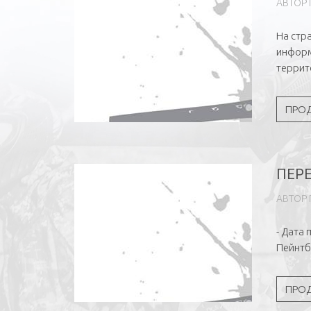
АВТОР
На стр
информ
террит
ПРО
ПЕРЕ
АВТОР
- Дата
Пейнтб
ПРО