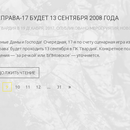
ПРАВА-17 БУДЕТ 13 СЕНТЯБРЯ 2008 ГОДА
ГВAРДИЯ
В
19 ДЕКАБРЯ, 2017
. ОПУБЛИКОВАНО
МЕРОПРИЯТИЯ
,
НОВ
мые Дамы и Господа! Очередная, 17-я по счету сценарная игра и
рава' будет проходить 13 сентября в ПК 'Гвардия'. Конкретное по
ения — 'за речкой' или 'БПМовское' — уточняется.
ДОЛЖИТЬ ЧТЕНИЕ
9
10
11
12
...
31