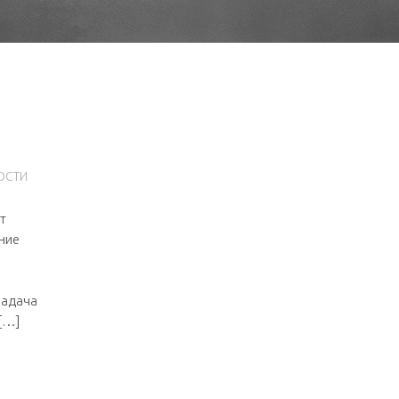
ОСТИ
от
ние
задача
[…]