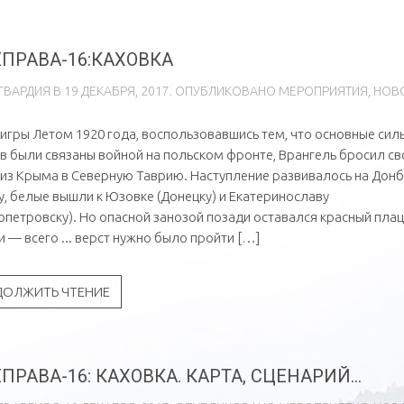
ПРАВА-16:КАХОВКА
ГВAРДИЯ
В
19 ДЕКАБРЯ, 2017
. ОПУБЛИКОВАНО
МЕРОПРИЯТИЯ
,
НОВ
игры Летом 1920 года, воспользовавшись тем, что основные сил
в были связаны войной на польском фронте, Врангель бросил св
 из Крыма в Северную Таврию. Наступление развивалось на Донб
у, белые вышли к Юзовке (Донецку) и Екатеринославу
опетровску). Но опасной занозой позади оставался красный пла
и — всего ... верст нужно было пройти […]
ДОЛЖИТЬ ЧТЕНИЕ
ПРАВА-16: КАХОВКА. КАРТА, СЦЕНАРИЙ...