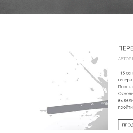
ПЕРЕ
АВТОР
- 15 с
генера
Повста
Основн
выдели
пройти
ПРО