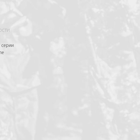
ОСТИ
з серии
ле