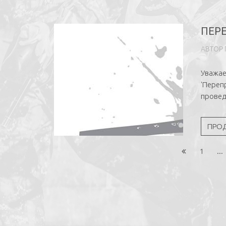
ПЕРЕ
АВТОР
Уважае
'Переп
провед
ПРО
1
...