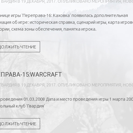
ГВAРДИЯ
В
19 ДЕКАБРЯ, 2017
. ОПУБЛИКОВАНО
МЕРОПРИЯТИЯ
,
НОВ
анице игры 'Переправа-16: Каховка' появилась дополнительная
ация об игре: историческая справка, сценарий игры, карта игро
ории, схема зоны обеспечения, памятка игрока.
ДОЛЖИТЬ ЧТЕНИЕ
ПРАВА-15:WARCRAFT
ГВAРДИЯ
В
19 ДЕКАБРЯ, 2017
. ОПУБЛИКОВАНО
МЕРОПРИЯТИЯ
,
НОВ
 проведения 01.03.2008 Дата и место проведения игры 1 марта 200
ольный клуб 'Гвардия'
ДОЛЖИТЬ ЧТЕНИЕ