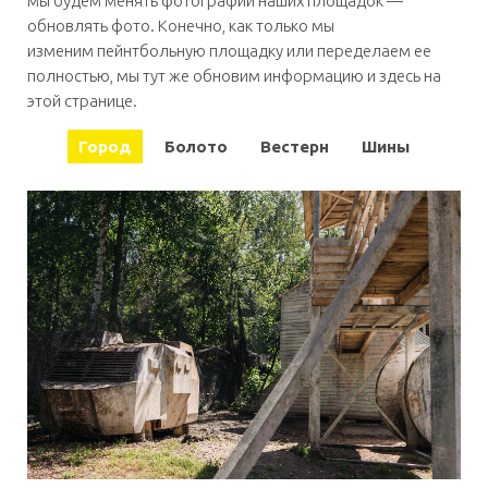
мы будем менять фотографии наших площадок —
обновлять фото. Конечно, как только мы
изменим пейнтбольную площадку или переделаем ее
полностью, мы тут же обновим информацию и здесь на
этой странице.
Город
Болото
Вестерн
Шины