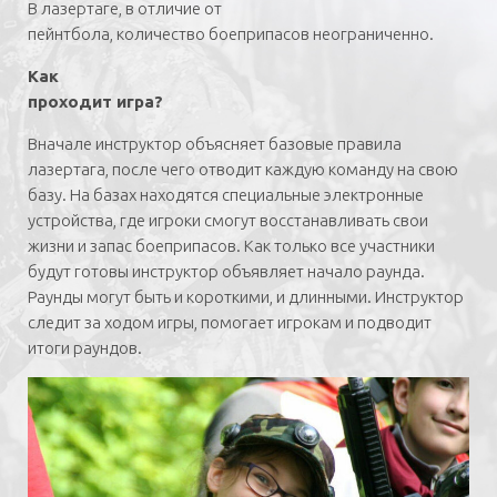
лазертаг-боев страйкбольными приводами.
В лазертаге, в отличие от
пейнтбола, количество боеприпасов неограниченно.
Футуристичное. Настоящие бластеры!
Облик
таких ружей абсолютно фантастический. Обычно
Как
такое оружие применяют, если заказывают лазертаг
проходит игра?
для детей, хотя и взрослым нравятся аренные
Вначале инструктор объясняет базовые правила
сражения с бластерами.
лазертага, после чего отводит каждую команду на свою
Для лазерных боев оружие оснащают ИК-
базу. На базах находятся специальные электронные
излучателем, сенсорами, светодиодом (имитация
устройства, где игроки смогут восстанавливать свои
вспышки при выстреле), кнопками спуска/
жизни и запас боеприпасов. Как только все участники
перезаряда. Беспроводное оружие дополняется
будут готовы инструктор объявляет начало раунда.
блоком управления.
Раунды могут быть и короткими, и длинными. Инструктор
Стоит подготовиться и одеть подходящую для
следит за ходом игры, помогает игрокам и подводит
передвижения по земле и грязи обувь, можете взять
итоги раундов.
с собой свой камуфляж. При необходимости клуб
может оснастить желающих комплектами камуляжа.
Не играют в лазертаг:
• в босоножках;
• в сандалиях;