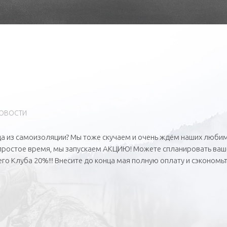
ОВОСТИ
да из самоизоляции? Мы тоже скучаем и очень ждём наших люби
епростое время, мы запускаем АКЦИЮ! Можете спланировать ваш
о Клуба 20%!!! Внесите до конца мая полную оплату и сэкономьт