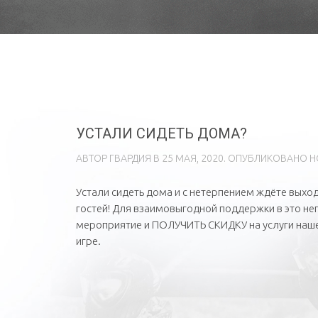
УСТАЛИ СИДЕТЬ ДОМА?
АВТОР
ГВAРДИЯ
В
25 МАЯ, 2020
. ОПУБЛИКОВАНО
Н
Устали сидеть дома и с нетерпением ждёте выхо
гостей! Для взаимовыгодной поддержки в это н
мероприятие и ПОЛУЧИТЬ СКИДКУ на услуги нашег
игре.