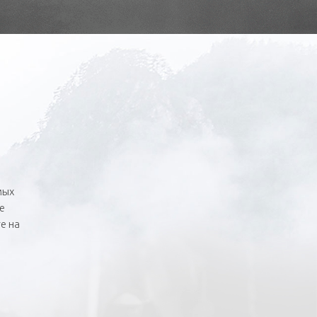
мых
е
е на