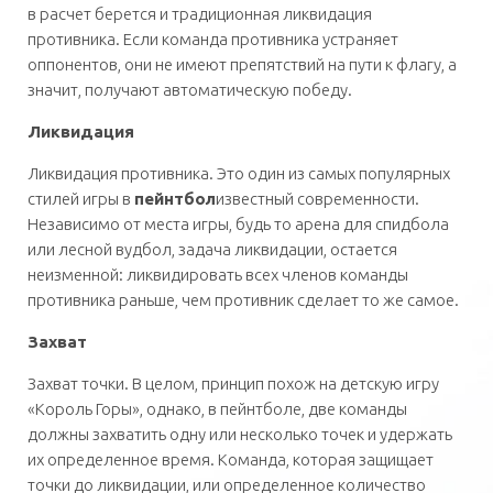
в расчет берется и традиционная ликвидация
противника. Если команда противника устраняет
оппонентов, они не имеют препятствий на пути к флагу, а
значит, получают автоматическую победу.
Ликвидация
Ликвидация противника. Это один из самых популярных
стилей игры в
пейнтбол
известный современности.
Независимо от места игры, будь то арена для спидбола
или лесной вудбол, задача ликвидации, остается
неизменной: ликвидировать всех членов команды
противника раньше, чем противник сделает то же самое.
Захват
Захват точки. В целом, принцип похож на детскую игру
«Король Горы», однако, в пейнтболе, две команды
должны захватить одну или несколько точек и удержать
их определенное время. Команда, которая защищает
точки до ликвидации, или определенное количество