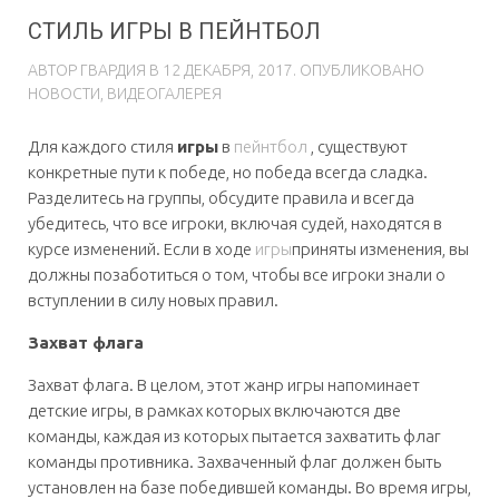
СТИЛЬ ИГРЫ В ПЕЙНТБОЛ
АВТОР
ГВAРДИЯ
В
12 ДЕКАБРЯ, 2017
. ОПУБЛИКОВАНО
НОВОСТИ
,
ВИДЕОГАЛЕРЕЯ
Для каждого стиля
игры
в
пейнтбол
, существуют
конкретные пути к победе, но победа всегда сладка.
Разделитесь на группы, обсудите правила и всегда
убедитесь, что все игроки, включая судей, находятся в
курсе изменений. Если в ходе
игры
приняты изменения, вы
должны позаботиться о том, чтобы все игроки знали о
вступлении в силу новых правил.
Захват флага
Захват флага. В целом, этот жанр игры напоминает
детские игры, в рамках которых включаются две
команды, каждая из которых пытается захватить флаг
команды противника. Захваченный флаг должен быть
установлен на базе победившей команды. Во время игры,