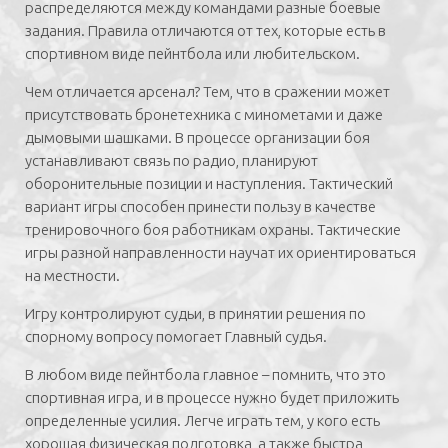
распределяются между командами разные боевые
задания. Правила отличаются от тех, которые есть в
спортивном виде пейнтбола или любительском.
Чем отличается арсенал? Тем, что в сражении может
присутствовать бронетехника с минометами и даже
дымовыми шашками. В процессе организации боя
устанавливают связь по радио, планируют
оборонительные позиции и наступления. Тактический
вариант игры способен принести пользу в качестве
тренировочного боя работникам охраны. Тактические
игры разной направленности научат их ориентироваться
на местности.
Игру контролируют судьи, в принятии решения по
спорному вопросу помогает Главный судья.
В любом виде пейнтбола главное – помнить, что это
спортивная игра, и в процессе нужно будет приложить
определенные усилия. Легче играть тем, у кого есть
хорошая физическая подготовка, а также быстра