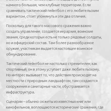
намного большая, чем клубные территории. Если
сравнивать тактический пейнтбол с его любительским
вариантом, стоит упомянуть и эти два отличия.
Поскольку для такого массового сражения важно
создать управление, создается иерархия, воинские
звания, среди которых есть не только рядовые солдаты,
но и офицерский состав. Там более разнообразное
оружие, участникам выдается настоящее воинское
обмундирование.
Тактический пейнтбол не настолько стремителен, как
спортивный, он в этому уступает даже любительскому.
Но интерес вызывает то, что действия происходят на
местности с природным ландшафтом, там создаются
сооружения и санитарные части, обустраивается
инфраструктура.
Сценарии – обычно сюжеты из известных книг или
кинофильмов, воплощаются исторические сражения, где