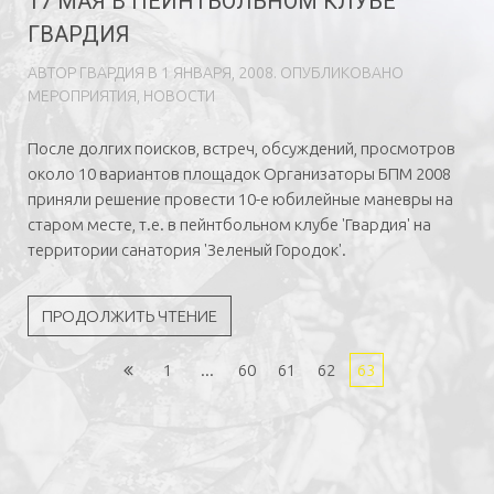
17 МАЯ В ПЕЙНТБОЛЬНОМ КЛУБЕ
ГВАРДИЯ
АВТОР
ГВAРДИЯ
В
1 ЯНВАРЯ, 2008
. ОПУБЛИКОВАНО
МЕРОПРИЯТИЯ
,
НОВОСТИ
После долгих поисков, встреч, обсуждений, просмотров
около 10 вариантов площадок Организаторы БПМ 2008
приняли решение провести 10-е юбилейные маневры на
старом месте, т.е. в пейнтбольном клубе 'Гвардия' на
территории санатория 'Зеленый Городок'.
ПРОДОЛЖИТЬ ЧТЕНИЕ
1
...
60
61
62
63