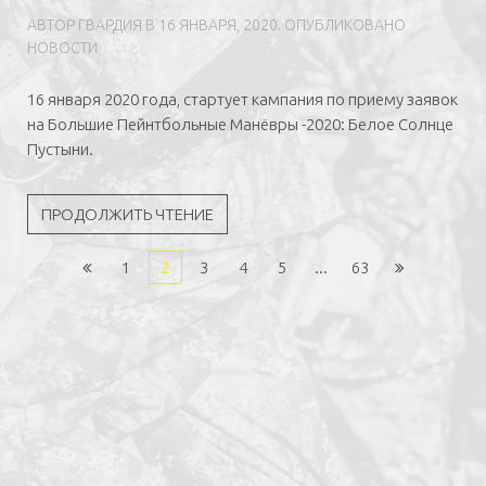
АВТОР
ГВAРДИЯ
В
16 ЯНВАРЯ, 2020
. ОПУБЛИКОВАНО
НОВОСТИ
16 января 2020 года, стартует кампания по приему заявок
на Большие Пейнтбольные Манёвры -2020: Белое Солнце
Пустыни.
ПРОДОЛЖИТЬ ЧТЕНИЕ
1
2
3
4
5
...
63