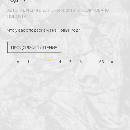
ГОД? ?
АВТОР
ГВAРДИЯ
В
23 НОЯБРЯ, 2019
. ОПУБЛИКОВАНО
НОВОСТИ
Что у вас с подарками на Новый год?
ПРОДОЛЖИТЬ ЧТЕНИЕ
1
...
3
4
5
6
...
63