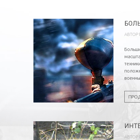
БОЛ
АВТОР
Больши
масшта
техник
положе
военны
ПРО
ИНТ
АВТОР