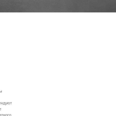
ды
ендуют
е
атного