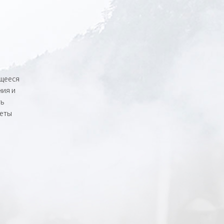
ющееся
ния и
ть
жеты