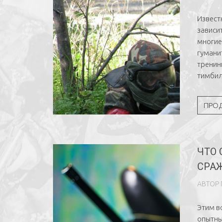
Извест
зависи
многие
гумани
тренин
тимбил
ПРО
ЧТО
СРА
АВТОР
Этим в
опытны