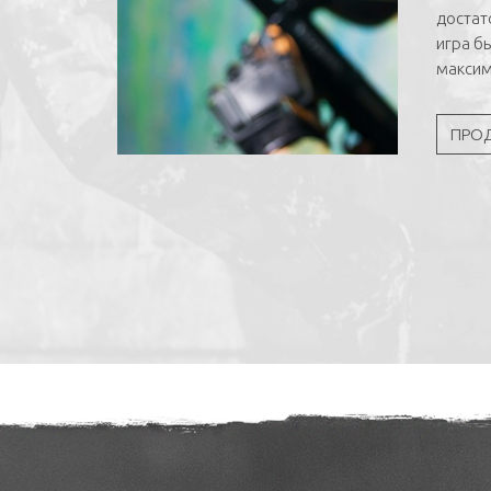
достат
игра б
максим
ПРО