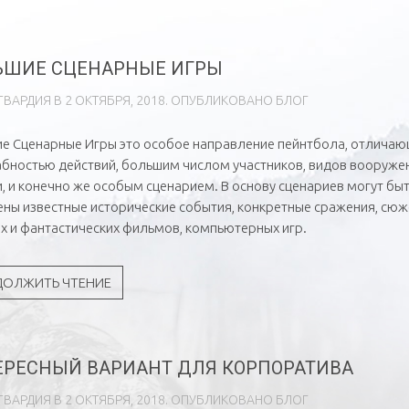
ЬШИЕ СЦЕНАРНЫЕ ИГРЫ
ГВАРДИЯ
В
2 ОКТЯБРЯ, 2018
. ОПУБЛИКОВАНО
БЛОГ
е Сценарные Игры это особое направление пейнтбола, отлича
бностью действий, большим числом участников, видов вооруже
и, и конечно же особым сценарием. В основу сценариев могут бы
ны известные исторические события, конкретные сражения, сю
х и фантастических фильмов, компьютерных игр.
ДОЛЖИТЬ ЧТЕНИЕ
ЕРЕСНЫЙ ВАРИАНТ ДЛЯ КОРПОРАТИВА
ГВАРДИЯ
В
2 ОКТЯБРЯ, 2018
. ОПУБЛИКОВАНО
БЛОГ