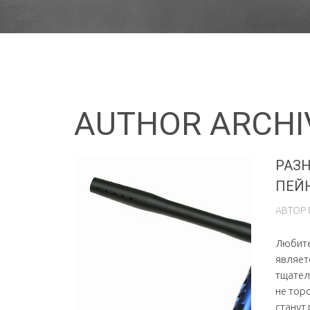
AUTHOR ARCHI
РАЗ
ПЕЙ
АВТОР
Любите
являет
тщател
не тор
станут