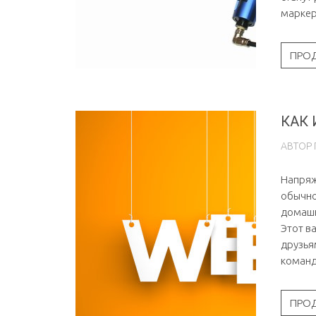
маркер
ПРО
КАК
АВТОР
Напряж
обычно
домашн
Этот в
друзья
команд
ПРО