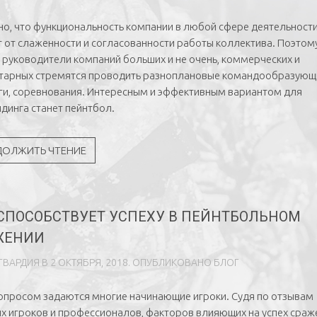
но, что функциональность компании в любой сфере деятельност
т от слаженности и согласованности работы коллектива. Поэтом
 руководители компаний больших и не очень, коммерческих и
тарных стремятся проводить разноплановые командообразующ
ги, соревнования. Интересным и эффективным вариантом для
динга станет пейнтбол.
ДОЛЖИТЬ ЧТЕНИЕ
 СПОСОБСТВУЕТ УСПЕХУ В ПЕЙНТБОЛЬНОМ
ЖЕНИИ
ГВАРДИЯ
В
2 ОКТЯБРЯ, 2018
. ОПУБЛИКОВАНО
БЛОГ
опросом задаются многие начинающие игроки. Судя по отзывам
х игроков и профессионалов, факторов влияющих на успех сраж