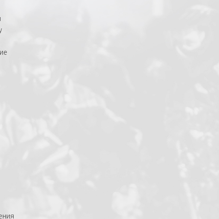
и
у
ие
ения