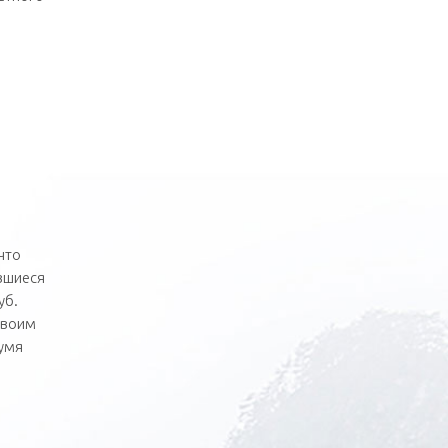
что
вшиеся
уб.
своим
вумя